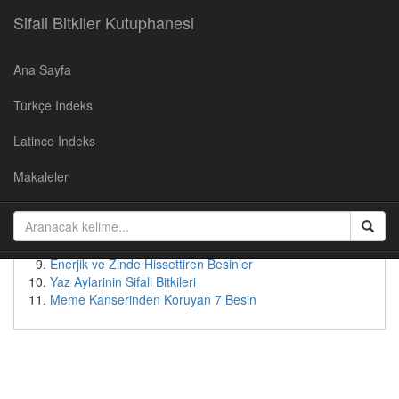
Sifali Bitkiler Kutuphanesi
Ana Sayfa
Populer Yazılar
Türkçe Indeks
Kirazın Faydaları
Cevizin Faydalari
Latince Indeks
Soğan Suyunun Faydaları
Yaban Mersininin Faydaları
Makaleler
Kudret Nari - Faydalari ve Kullanimi
Patates suyunun faydaları
Bebeksi Bir Yüz İçin Doğal Çözümler
Tok Tutan Besinler
Enerjik ve Zinde Hissettiren Besinler
Yaz Aylarinin Sifali Bitkileri
Meme Kanserinden Koruyan 7 Besin