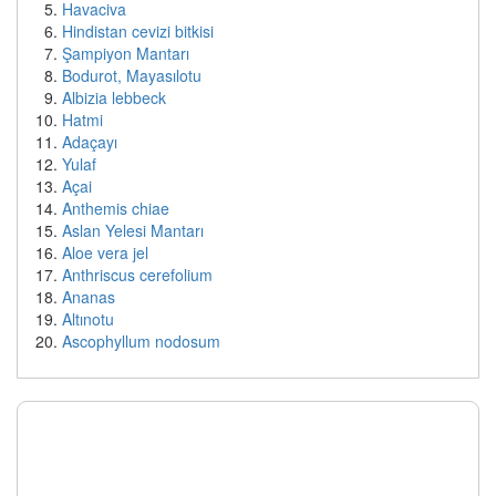
Havaciva
Hindistan cevizi bitkisi
Şampiyon Mantarı
Bodurot, Mayasılotu
Albizia lebbeck
Hatmi
Adaçayı
Yulaf
Açai
Anthemis chiae
Aslan Yelesi Mantarı
Aloe vera jel
Anthriscus cerefolium
Ananas
Altınotu
Ascophyllum nodosum