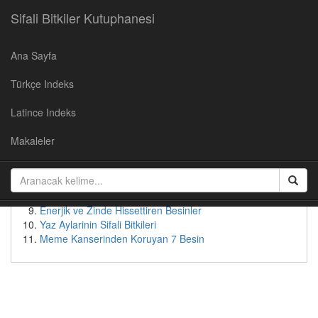
Sifali Bitkiler Kutuphanesi
Ana Sayfa
Populer Yazılar
Türkçe Indeks
Kirazın Faydaları
Cevizin Faydalari
Latince Indeks
Soğan Suyunun Faydaları
Yaban Mersininin Faydaları
Makaleler
Kudret Nari - Faydalari ve Kullanimi
Patates suyunun faydaları
Bebeksi Bir Yüz İçin Doğal Çözümler
Tok Tutan Besinler
Enerjik ve Zinde Hissettiren Besinler
Yaz Aylarinin Sifali Bitkileri
Meme Kanserinden Koruyan 7 Besin