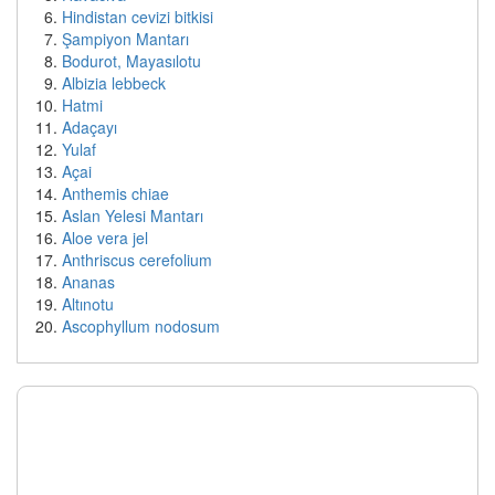
Hindistan cevizi bitkisi
Şampiyon Mantarı
Bodurot, Mayasılotu
Albizia lebbeck
Hatmi
Adaçayı
Yulaf
Açai
Anthemis chiae
Aslan Yelesi Mantarı
Aloe vera jel
Anthriscus cerefolium
Ananas
Altınotu
Ascophyllum nodosum