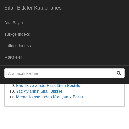
Sifali Bitkiler Kutuphanesi
Ana Sayfa
Populer Yazılar
Türkçe Indeks
Kirazın Faydaları
Cevizin Faydalari
Latince Indeks
Soğan Suyunun Faydaları
Yaban Mersininin Faydaları
Makaleler
Kudret Nari - Faydalari ve Kullanimi
Patates suyunun faydaları
Bebeksi Bir Yüz İçin Doğal Çözümler
Tok Tutan Besinler
Enerjik ve Zinde Hissettiren Besinler
Yaz Aylarinin Sifali Bitkileri
Meme Kanserinden Koruyan 7 Besin