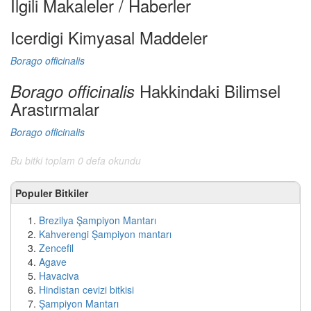
Ilgili Makaleler / Haberler
Icerdigi Kimyasal Maddeler
Borago officinalis
Hakkindaki Bilimsel
Borago officinalis
Arastırmalar
Borago officinalis
Bu bitki toplam 0 defa okundu
Populer Bitkiler
Brezilya Şampiyon Mantarı
Kahverengi Şampiyon mantarı
Zencefil
Agave
Havaciva
Hindistan cevizi bitkisi
Şampiyon Mantarı