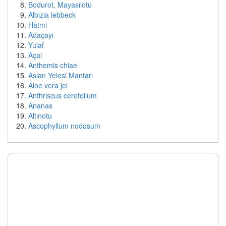
Bodurot, Mayasılotu
Albizia lebbeck
Hatmi
Adaçayı
Yulaf
Açai
Anthemis chiae
Aslan Yelesi Mantarı
Aloe vera jel
Anthriscus cerefolium
Ananas
Altınotu
Ascophyllum nodosum